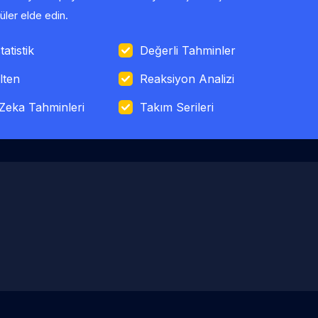
ler elde edin.
tatistik
Değerli Tahminler
lten
Reaksiyon Analizi
Zeka Tahminleri
Takım Serileri