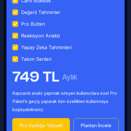
Canlı İstatistik
Değerli Tahminler
Pro Bülten
Reaksiyon Analizi
Yapay Zeka Tahminleri
Takım Serileri
749 TL
Aylık
Kapsamlı analiz yapmak isteyen kullanıcılara özel Pro
Paket’e geçiş yaparak tüm özellikleri kullanmaya
başlayabilirsiniz.
Pro Üyeliğe Yükselt
Planları İncele