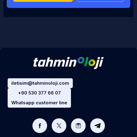
iletisim@tahminoloji.com
+90 530 377 66 07
Whatsapp customer line