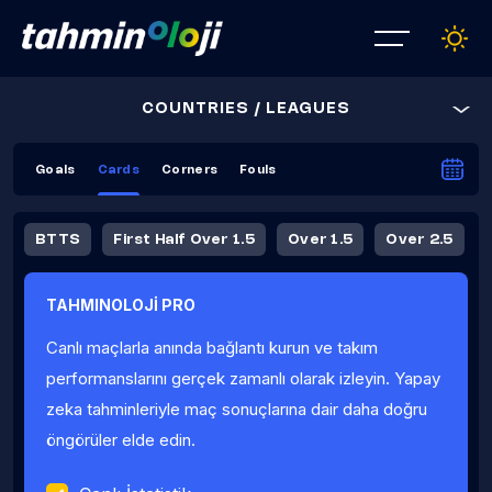
COUNTRIES / LEAGUES
Goals
Cards
Corners
Fouls
BTTS
First Half Over 1.5
Over 1.5
Over 2.5
Over 4.5
Over 5.5
Over 6.5
TAHMINOLOJİ PRO
First Half Over 4.5
First Half Over 5.5
Over 8.5
Canlı maçlarla anında bağlantı kurun ve takım
Fouls Avg
performanslarını gerçek zamanlı olarak izleyin. Yapay
zeka tahminleriyle maç sonuçlarına dair daha doğru
öngörüler elde edin.