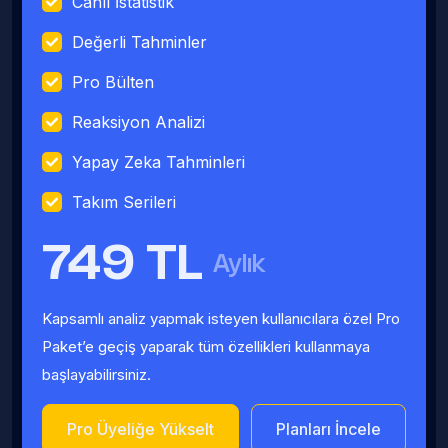
Canlı İstatistik
Değerli Tahminler
Pro Bülten
Reaksiyon Analizi
Yapay Zeka Tahminleri
Takım Serileri
749 TL
Aylık
Kapsamlı analiz yapmak isteyen kullanıcılara özel Pro
Paket’e geçiş yaparak tüm özellikleri kullanmaya
başlayabilirsiniz.
Pro Üyeliğe Yükselt
Planları İncele