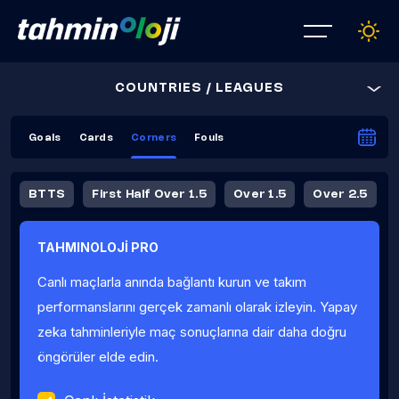
COUNTRIES / LEAGUES
Goals
Cards
Corners
Fouls
BTTS
First Half Over 1.5
Over 1.5
Over 2.5
Over 4.5
Over 5.5
Over 6.5
TAHMINOLOJİ PRO
First Half Over 4.5
First Half Over 5.5
Over 8.5
Canlı maçlarla anında bağlantı kurun ve takım
Fouls Avg
performanslarını gerçek zamanlı olarak izleyin. Yapay
zeka tahminleriyle maç sonuçlarına dair daha doğru
öngörüler elde edin.