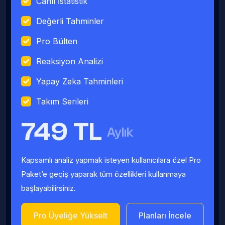
Canlı İstatistik
Değerli Tahminler
Pro Bülten
Reaksiyon Analizi
Yapay Zeka Tahminleri
Takım Serileri
749 TL
Aylık
Kapsamlı analiz yapmak isteyen kullanıcılara özel Pro
Paket’e geçiş yaparak tüm özellikleri kullanmaya
başlayabilirsiniz.
Pro Üyeliğe Yükselt
Planları İncele