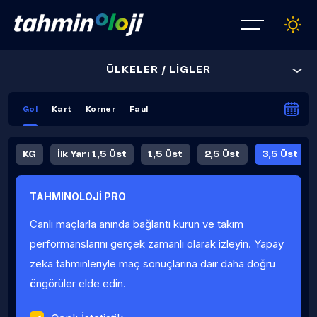
ÜLKELER / LİGLER
Gol
Kart
Korner
Faul
KG
İlk Yarı 1,5 Üst
1,5 Üst
2,5 Üst
3,5 Üst
4,5 Üst
5,5 Üst
6,5 Üst
TAHMINOLOJİ PRO
İlk Yarı 4,5 Üst
İlk Yarı 5,5 Üst
8,5 Üst
9,5 Üst
Canlı maçlarla anında bağlantı kurun ve takım
Fauller Ortalama
performanslarını gerçek zamanlı olarak izleyin. Yapay
zeka tahminleriyle maç sonuçlarına dair daha doğru
öngörüler elde edin.