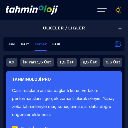
ÜLKELER / LİGLER
Gol
Kart
Korner
Faul
KG
İlk Yarı 1,5 Üst
1,5 Üst
2,5 Üst
3,5 Üst
4,5 Üst
5,5 Üst
6,5 Üst
TAHMINOLOJİ PRO
İlk Yarı 4,5 Üst
İlk Yarı 5,5 Üst
8,5 Üst
9,5 Üst
Canlı maçlarla anında bağlantı kurun ve takım
Fauller Ortalama
performanslarını gerçek zamanlı olarak izleyin. Yapay
zeka tahminleriyle maç sonuçlarına dair daha doğru
öngörüler elde edin.