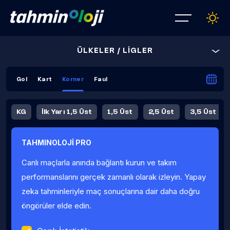
ÜLKELER / LİGLER
Gol
Kart
Korner
Faul
KG
İlk Yarı 1,5 Üst
1,5 Üst
2,5 Üst
3,5 Üst
4,5 Üst
5,5 Üst
6,5 Üst
TAHMINOLOJİ PRO
İlk Yarı 4,5 Üst
İlk Yarı 5,5 Üst
8,5 Üst
9,5 Üst
Canlı maçlarla anında bağlantı kurun ve takım
Fauller Ortalama
performanslarını gerçek zamanlı olarak izleyin. Yapay
zeka tahminleriyle maç sonuçlarına dair daha doğru
öngörüler elde edin.