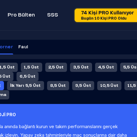
74 Kişi PRO Kullanıyor
Pro Bülten
SSS
Bugün 10 Kişi PRO Oldu
orner
Faul
 1,5 Üst
1,5 Üst
2,5 Üst
3,5 Üst
4,5 Üst
5,5 Üs
5 Üst
6,5 Üst
t
İlk Yarı 5,5 Üst
8,5 Üst
9,5 Üst
10,5 Üst
11,5
ama
Jİ PRO
la anında bağlantı kurun ve takım performanslarını gerçek
ak izleyin. Yapay zeka tahminleriyle maç sonuçlarına dair daha