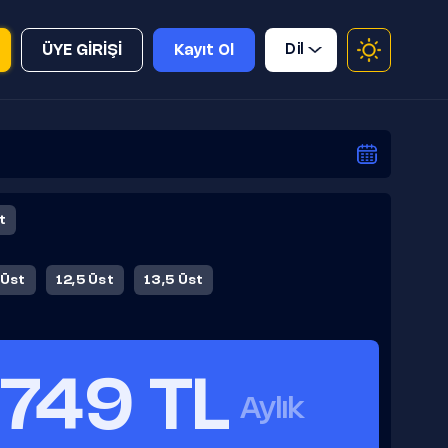
Dil
ÜYE GİRİŞİ
Kayıt Ol
t
 Üst
12,5 Üst
13,5 Üst
749 TL
Aylık