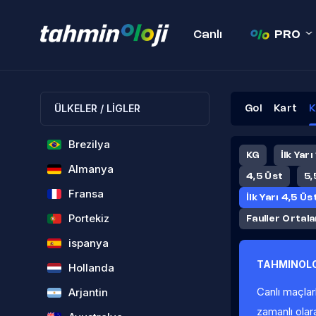
Canlı
PRO
ÜLKELER / LİGLER
Gol
Kart
K
Brezilya
KG
İlk Yarı
Almanya
4,5 Üst
5,
Fransa
İlk Yarı 4,5 Üs
Portekiz
Fauller Ortal
ispanya
TAHMINOLO
Hollanda
Canlı maçlar
Arjantin
zamanlı olar