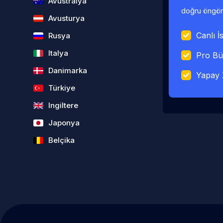
Avustralya
doğru öngörü
Avusturya
Canlı İs
Rusya
Italya
Pro Bü
Danimarka
Yapay 
Türkiye
Ingiltere
Japonya
Belçika