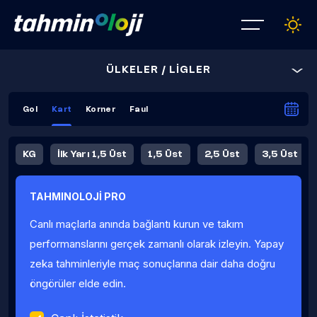
ÜLKELER / LİGLER
Gol
Kart
Korner
Faul
KG
İlk Yarı 1,5 Üst
1,5 Üst
2,5 Üst
3,5 Üst
4,5 Üst
5,5 Üst
6,5 Üst
TAHMINOLOJİ PRO
İlk Yarı 4,5 Üst
İlk Yarı 5,5 Üst
8,5 Üst
9,5 Üst
Canlı maçlarla anında bağlantı kurun ve takım
Fauller Ortalama
performanslarını gerçek zamanlı olarak izleyin. Yapay
zeka tahminleriyle maç sonuçlarına dair daha doğru
öngörüler elde edin.