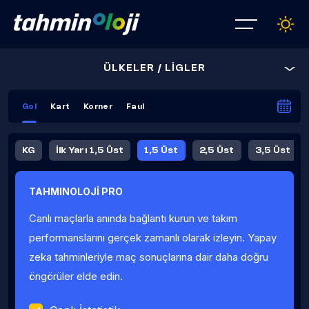
ÜLKELER / LİGLER
Gol
Kart
Korner
Faul
KG
İlk Yarı 1,5 Üst
1,5 Üst
2,5 Üst
3,5 Üst
4,5 Üst
5,5 Üst
6,5 Üst
TAHMINOLOJİ PRO
İlk Yarı 4,5 Üst
İlk Yarı 5,5 Üst
8,5 Üst
9,5 Üst
Canlı maçlarla anında bağlantı kurun ve takım
Fauller Ortalama
performanslarını gerçek zamanlı olarak izleyin. Yapay
zeka tahminleriyle maç sonuçlarına dair daha doğru
öngörüler elde edin.