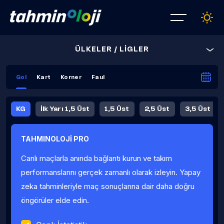
ÜLKELER / LİGLER
Gol
Kart
Korner
Faul
KG
İlk Yarı 1,5 Üst
1,5 Üst
2,5 Üst
3,5 Üst
4,5 Üst
5,5 Üst
6,5 Üst
TAHMINOLOJİ PRO
İlk Yarı 4,5 Üst
İlk Yarı 5,5 Üst
8,5 Üst
9,5 Üst
Canlı maçlarla anında bağlantı kurun ve takım
Fauller Ortalama
performanslarını gerçek zamanlı olarak izleyin. Yapay
zeka tahminleriyle maç sonuçlarına dair daha doğru
öngörüler elde edin.