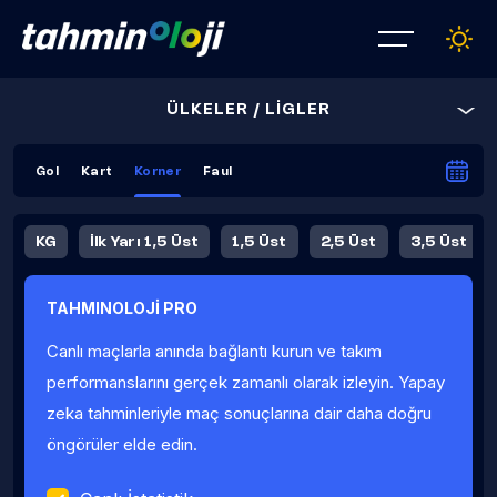
ÜLKELER / LİGLER
Gol
Kart
Korner
Faul
KG
İlk Yarı 1,5 Üst
1,5 Üst
2,5 Üst
3,5 Üst
4,5 Üst
5,5 Üst
6,5 Üst
TAHMINOLOJİ PRO
İlk Yarı 4,5 Üst
İlk Yarı 5,5 Üst
8,5 Üst
9,5 Üst
Canlı maçlarla anında bağlantı kurun ve takım
Fauller Ortalama
performanslarını gerçek zamanlı olarak izleyin. Yapay
zeka tahminleriyle maç sonuçlarına dair daha doğru
öngörüler elde edin.