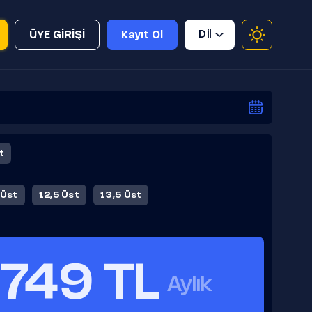
Dil
ÜYE GİRİŞİ
Kayıt Ol
t
 Üst
12,5 Üst
13,5 Üst
749 TL
Aylık