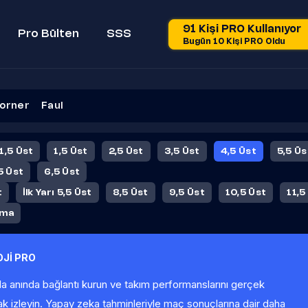
91 Kişi PRO Kullanıyor
Pro Bülten
SSS
Bugün 10 Kişi PRO Oldu
orner
Faul
 1,5 Üst
1,5 Üst
2,5 Üst
3,5 Üst
4,5 Üst
5,5 Üs
5 Üst
6,5 Üst
t
İlk Yarı 5,5 Üst
8,5 Üst
9,5 Üst
10,5 Üst
11,5
ama
Jİ PRO
la anında bağlantı kurun ve takım performanslarını gerçek
ak izleyin. Yapay zeka tahminleriyle maç sonuçlarına dair daha