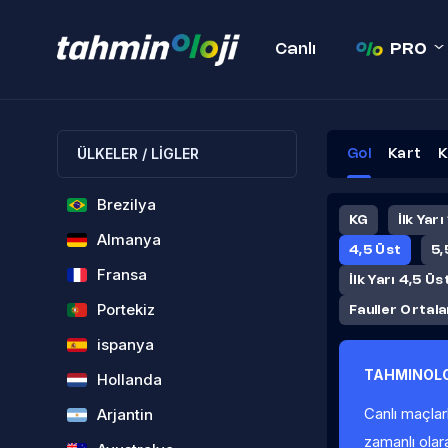
Canlı
PRO
ÜLKELER / LİGLER
Gol
Kart
K
Brezilya
KG
İlk Yarı
Almanya
4,5 Üst
5,
Fransa
İlk Yarı 4,5 Üs
Portekiz
Fauller Ortal
ispanya
TAHMINOLO
Hollanda
Canlı maçlar
Arjantin
zamanlı olar