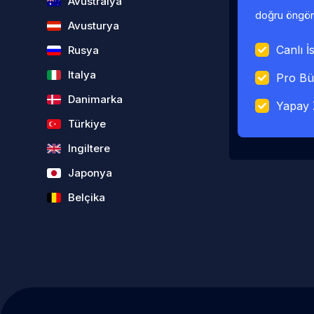
Avustralya
doğru öngörü
Avusturya
Canlı İs
Rusya
Italya
Pro Bü
Danimarka
Yapay 
Türkiye
Ingiltere
Japonya
Belçika