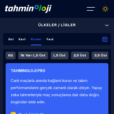
ÜLKELER / LİGLER
Gol
Kart
Korner
Faul
KG
İlk Yarı 1,5 Üst
1,5 Üst
2,5 Üst
3,5 Üst
4,5 Üst
5,5 Üst
6,5 Üst
TAHMINOLOJİ PRO
İlk Yarı 4,5 Üst
İlk Yarı 5,5 Üst
8,5 Üst
9,5 Üst
Canlı maçlarla anında bağlantı kurun ve takım
Fauller Ortalama
performanslarını gerçek zamanlı olarak izleyin. Yapay
zeka tahminleriyle maç sonuçlarına dair daha doğru
öngörüler elde edin.