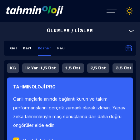
ÜLKELER / LİGLER
Gol
Kart
Korner
Faul
KG
İlk Yarı 1,5 Üst
1,5 Üst
2,5 Üst
3,5 Üst
4,5 Üst
5,5 Üst
6,5 Üst
TAHMINOLOJİ PRO
İlk Yarı 4,5 Üst
İlk Yarı 5,5 Üst
8,5 Üst
9,5 Üst
Canlı maçlarla anında bağlantı kurun ve takım
Fauller Ortalama
performanslarını gerçek zamanlı olarak izleyin. Yapay
zeka tahminleriyle maç sonuçlarına dair daha doğru
öngörüler elde edin.