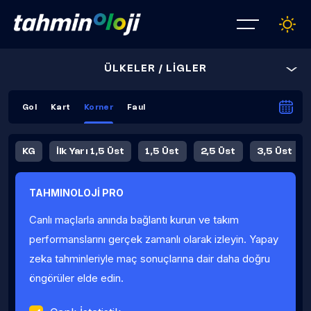
ÜLKELER / LİGLER
Gol
Kart
Korner
Faul
KG
İlk Yarı 1,5 Üst
1,5 Üst
2,5 Üst
3,5 Üst
4,5 Üst
5,5 Üst
6,5 Üst
TAHMINOLOJİ PRO
İlk Yarı 4,5 Üst
İlk Yarı 5,5 Üst
8,5 Üst
9,5 Üst
Canlı maçlarla anında bağlantı kurun ve takım
Fauller Ortalama
performanslarını gerçek zamanlı olarak izleyin. Yapay
zeka tahminleriyle maç sonuçlarına dair daha doğru
öngörüler elde edin.