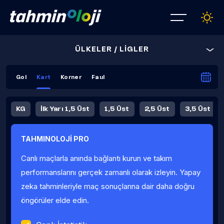
ÜLKELER / LİGLER
Gol
Kart
Korner
Faul
KG
İlk Yarı 1,5 Üst
1,5 Üst
2,5 Üst
3,5 Üst
4,5 Üst
5,5 Üst
6,5 Üst
TAHMINOLOJİ PRO
İlk Yarı 4,5 Üst
İlk Yarı 5,5 Üst
8,5 Üst
9,5 Üst
Canlı maçlarla anında bağlantı kurun ve takım
Fauller Ortalama
performanslarını gerçek zamanlı olarak izleyin. Yapay
zeka tahminleriyle maç sonuçlarına dair daha doğru
öngörüler elde edin.