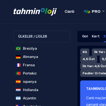
Canlı
PRO
ÜLKELER / LİGLER
Gol
Kart
K
Brezilya
KG
İlk Yarı
Almanya
4,5 Üst
5,
Fransa
İlk Yarı 4,5 Üs
Portekiz
Fauller Ortal
ispanya
TAHMINOLO
Hollanda
Canlı maçlar
Arjantin
zamanlı olar