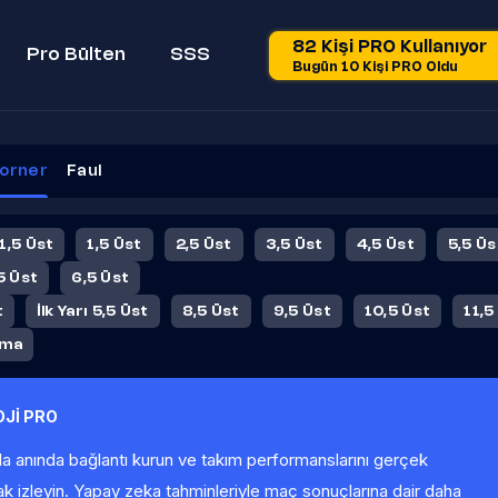
82 Kişi PRO Kullanıyor
Pro Bülten
SSS
Bugün 10 Kişi PRO Oldu
orner
Faul
 1,5 Üst
1,5 Üst
2,5 Üst
3,5 Üst
4,5 Üst
5,5 Üs
5 Üst
6,5 Üst
t
İlk Yarı 5,5 Üst
8,5 Üst
9,5 Üst
10,5 Üst
11,5
ama
Jİ PRO
la anında bağlantı kurun ve takım performanslarını gerçek
ak izleyin. Yapay zeka tahminleriyle maç sonuçlarına dair daha