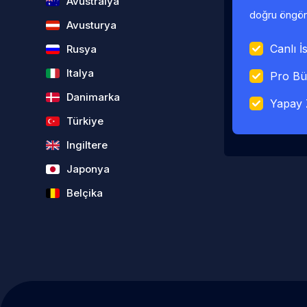
Avustralya
doğru öngörü
Avusturya
Canlı İs
Rusya
Italya
Pro Bü
Danimarka
Yapay 
Türkiye
Ingiltere
Japonya
Belçika