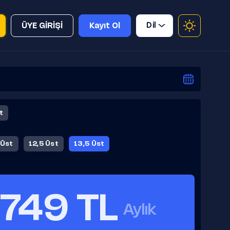
Dil
ÜYE GİRİŞİ
Kayıt Ol
t
 Üst
12,5 Üst
13,5 Üst
749 TL
Aylık