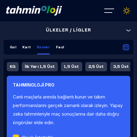
ÜLKELER / LİGLER
Gol
Kart
Korner
Faul
KG
İlk Yarı 1,5 Üst
1,5 Üst
2,5 Üst
3,5 Üst
4,5 Üst
5,5 Üst
6,5 Üst
TAHMINOLOJİ PRO
İlk Yarı 4,5 Üst
İlk Yarı 5,5 Üst
8,5 Üst
9,5 Üst
Canlı maçlarla anında bağlantı kurun ve takım
Fauller Ortalama
performanslarını gerçek zamanlı olarak izleyin. Yapay
zeka tahminleriyle maç sonuçlarına dair daha doğru
öngörüler elde edin.