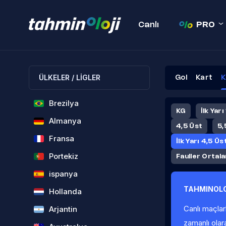
Canlı
PRO
ÜLKELER / LİGLER
Gol
Kart
K
Brezilya
KG
İlk Yarı
Almanya
4,5 Üst
5,
Fransa
İlk Yarı 4,5 Üs
Portekiz
Fauller Ortal
ispanya
TAHMINOLO
Hollanda
Canlı maçlar
Arjantin
zamanlı olar