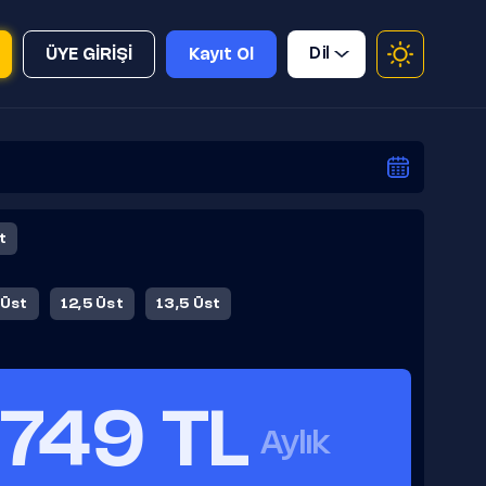
Dil
ÜYE GİRİŞİ
Kayıt Ol
t
 Üst
12,5 Üst
13,5 Üst
749 TL
Aylık