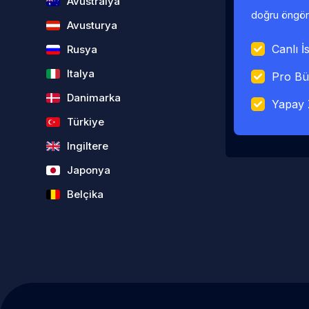
Avustralya
doğru öngörü
Avusturya
Canlı İs
Rusya
Italya
Pro Bü
Danimarka
Yapay 
Türkiye
Ingiltere
Japonya
Belçika