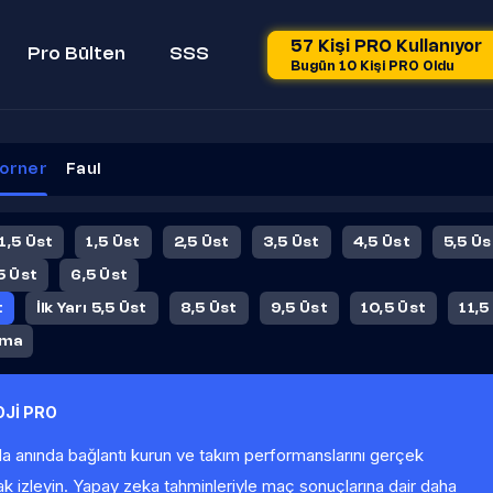
57 Kişi PRO Kullanıyor
Pro Bülten
SSS
Bugün 10 Kişi PRO Oldu
orner
Faul
 1,5 Üst
1,5 Üst
2,5 Üst
3,5 Üst
4,5 Üst
5,5 Üs
5 Üst
6,5 Üst
t
İlk Yarı 5,5 Üst
8,5 Üst
9,5 Üst
10,5 Üst
11,5
ama
Jİ PRO
la anında bağlantı kurun ve takım performanslarını gerçek
ak izleyin. Yapay zeka tahminleriyle maç sonuçlarına dair daha