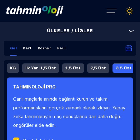
ÜLKELER / LİGLER
Gol
Kart
Korner
Faul
KG
İlk Yarı 1,5 Üst
1,5 Üst
2,5 Üst
3,5 Üst
4,5 Üst
5,5 Üst
6,5 Üst
TAHMINOLOJİ PRO
İlk Yarı 4,5 Üst
İlk Yarı 5,5 Üst
8,5 Üst
9,5 Üst
Canlı maçlarla anında bağlantı kurun ve takım
Fauller Ortalama
performanslarını gerçek zamanlı olarak izleyin. Yapay
zeka tahminleriyle maç sonuçlarına dair daha doğru
öngörüler elde edin.