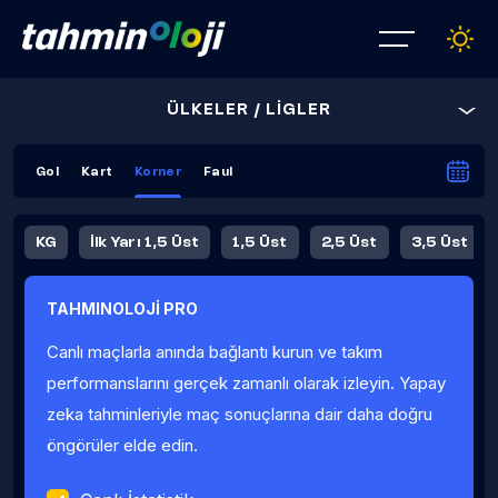
ÜLKELER / LİGLER
Gol
Kart
Korner
Faul
KG
İlk Yarı 1,5 Üst
1,5 Üst
2,5 Üst
3,5 Üst
4,5 Üst
5,5 Üst
6,5 Üst
TAHMINOLOJİ PRO
İlk Yarı 4,5 Üst
İlk Yarı 5,5 Üst
8,5 Üst
9,5 Üst
Canlı maçlarla anında bağlantı kurun ve takım
Fauller Ortalama
performanslarını gerçek zamanlı olarak izleyin. Yapay
zeka tahminleriyle maç sonuçlarına dair daha doğru
öngörüler elde edin.