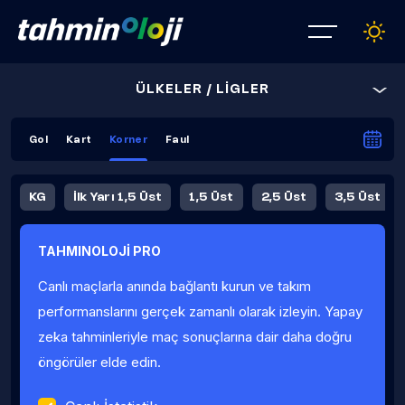
ÜLKELER / LİGLER
Gol
Kart
Korner
Faul
KG
İlk Yarı 1,5 Üst
1,5 Üst
2,5 Üst
3,5 Üst
4,5 Üst
5,5 Üst
6,5 Üst
TAHMINOLOJİ PRO
İlk Yarı 4,5 Üst
İlk Yarı 5,5 Üst
8,5 Üst
9,5 Üst
Canlı maçlarla anında bağlantı kurun ve takım
Fauller Ortalama
performanslarını gerçek zamanlı olarak izleyin. Yapay
zeka tahminleriyle maç sonuçlarına dair daha doğru
öngörüler elde edin.