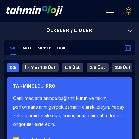
ÜLKELER / LİGLER
Gol
Kart
Korner
Faul
KG
İlk Yarı 1,5 Üst
1,5 Üst
2,5 Üst
3,5 Üst
4,5 Üst
5,5 Üst
6,5 Üst
TAHMINOLOJİ PRO
İlk Yarı 4,5 Üst
İlk Yarı 5,5 Üst
8,5 Üst
9,5 Üst
Canlı maçlarla anında bağlantı kurun ve takım
Fauller Ortalama
performanslarını gerçek zamanlı olarak izleyin. Yapay
zeka tahminleriyle maç sonuçlarına dair daha doğru
öngörüler elde edin.