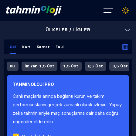
ÜLKELER / LİGLER
Gol
Kart
Korner
Faul
KG
İlk Yarı 1,5 Üst
1,5 Üst
2,5 Üst
3,5 Üst
4,5 Üst
5,5 Üst
6,5 Üst
TAHMINOLOJİ PRO
İlk Yarı 4,5 Üst
İlk Yarı 5,5 Üst
8,5 Üst
9,5 Üst
Canlı maçlarla anında bağlantı kurun ve takım
Fauller Ortalama
performanslarını gerçek zamanlı olarak izleyin. Yapay
zeka tahminleriyle maç sonuçlarına dair daha doğru
öngörüler elde edin.