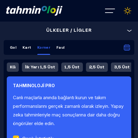
ÜLKELER / LİGLER
Gol
Kart
Korner
Faul
KG
İlk Yarı 1,5 Üst
1,5 Üst
2,5 Üst
3,5 Üst
4,5 Üst
5,5 Üst
6,5 Üst
TAHMINOLOJİ PRO
İlk Yarı 4,5 Üst
İlk Yarı 5,5 Üst
8,5 Üst
9,5 Üst
Canlı maçlarla anında bağlantı kurun ve takım
Fauller Ortalama
performanslarını gerçek zamanlı olarak izleyin. Yapay
zeka tahminleriyle maç sonuçlarına dair daha doğru
öngörüler elde edin.