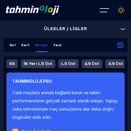
ÜLKELER / LİGLER
Gol
Kart
Korner
Faul
KG
İlk Yarı 1,5 Üst
1,5 Üst
2,5 Üst
3,5 Üst
4,5 Üst
5,5 Üst
6,5 Üst
TAHMINOLOJİ PRO
İlk Yarı 4,5 Üst
İlk Yarı 5,5 Üst
8,5 Üst
9,5 Üst
Canlı maçlarla anında bağlantı kurun ve takım
Fauller Ortalama
performanslarını gerçek zamanlı olarak izleyin. Yapay
zeka tahminleriyle maç sonuçlarına dair daha doğru
öngörüler elde edin.