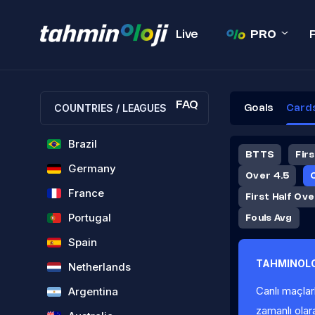
Live
PRO
FAQ
COUNTRIES / LEAGUES
Goals
Card
Brazil
BTTS
Firs
Germany
Over 4.5
France
First Half Ove
Portugal
Fouls Avg
Spain
TAHMINOLO
Netherlands
Canlı maçlar
Argentina
zamanlı olar