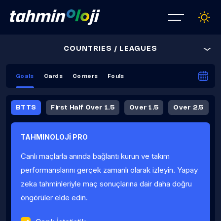
COUNTRIES / LEAGUES
Goals
Cards
Corners
Fouls
BTTS
First Half Over 1.5
Over 1.5
Over 2.5
Over 4.5
Over 5.5
Over 6.5
TAHMINOLOJİ PRO
First Half Over 4.5
First Half Over 5.5
Over 8.5
Canlı maçlarla anında bağlantı kurun ve takım
Fouls Avg
performanslarını gerçek zamanlı olarak izleyin. Yapay
zeka tahminleriyle maç sonuçlarına dair daha doğru
öngörüler elde edin.