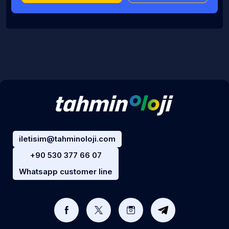
iletisim@tahminoloji.com
+90 530 377 66 07
Whatsapp customer line