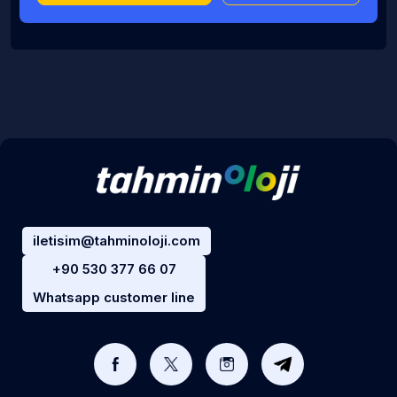
iletisim@tahminoloji.com
+90 530 377 66 07
Whatsapp customer line