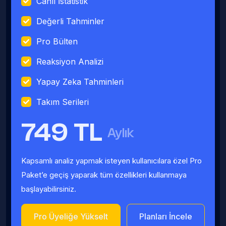
Canlı İstatistik
Değerli Tahminler
Pro Bülten
Reaksiyon Analizi
Yapay Zeka Tahminleri
Takım Serileri
749 TL
Aylık
Kapsamlı analiz yapmak isteyen kullanıcılara özel Pro
Paket’e geçiş yaparak tüm özellikleri kullanmaya
başlayabilirsiniz.
Pro Üyeliğe Yükselt
Planları İncele