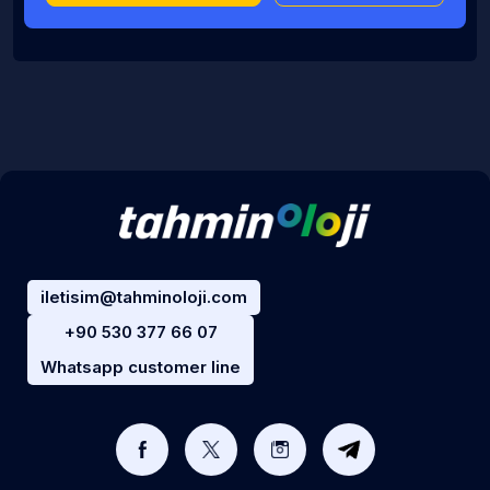
iletisim@tahminoloji.com
+90 530 377 66 07
Whatsapp customer line