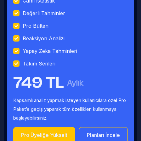
Canlı İstatistik
Değerli Tahminler
Pro Bülten
Reaksiyon Analizi
Yapay Zeka Tahminleri
Takım Serileri
749 TL
Aylık
Kapsamlı analiz yapmak isteyen kullanıcılara özel Pro
Paket’e geçiş yaparak tüm özellikleri kullanmaya
başlayabilirsiniz.
Pro Üyeliğe Yükselt
Planları İncele