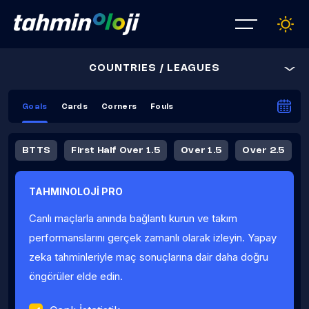
COUNTRIES / LEAGUES
Goals
Cards
Corners
Fouls
BTTS
First Half Over 1.5
Over 1.5
Over 2.5
Over 4.5
Over 5.5
Over 6.5
TAHMINOLOJİ PRO
First Half Over 4.5
First Half Over 5.5
Over 8.5
Canlı maçlarla anında bağlantı kurun ve takım
Fouls Avg
performanslarını gerçek zamanlı olarak izleyin. Yapay
zeka tahminleriyle maç sonuçlarına dair daha doğru
öngörüler elde edin.