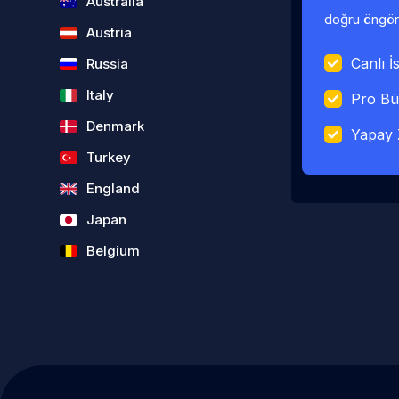
Australia
doğru öngörü
Austria
Canlı İs
Russia
Italy
Pro Bü
Denmark
Yapay 
Turkey
England
Japan
Belgium