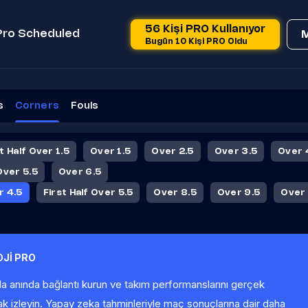
56 Kişi PRO Kullanıyor
Pro Scheduled
Bugün 10 Kişi PRO Oldu
s
Corners
Fouls
t Half Over 1.5
Over 1.5
Over 2.5
Over 3.5
Over 
Over 5.5
Over 6.5
r 4.5
First Half Over 5.5
Over 8.5
Over 9.5
Over 
Jİ PRO
la anında bağlantı kurun ve takım performanslarını gerçek
ak izleyin. Yapay zeka tahminleriyle maç sonuçlarına dair daha