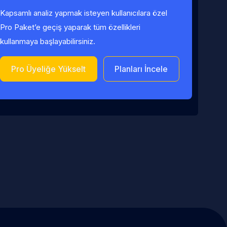
Kapsamlı analiz yapmak isteyen kullanıcılara özel
Pro Paket’e geçiş yaparak tüm özellikleri
kullanmaya başlayabilirsiniz.
Pro Üyeliğe Yükselt
Planları İncele