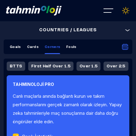
COUNTRIES / LEAGUES
Goals
Cards
Corners
Fouls
BTTS
First Half Over 1.5
Over 1.5
Over 2.5
Over 4.5
Over 5.5
Over 6.5
TAHMINOLOJİ PRO
First Half Over 4.5
First Half Over 5.5
Over 8.5
Canlı maçlarla anında bağlantı kurun ve takım
Fouls Avg
performanslarını gerçek zamanlı olarak izleyin. Yapay
zeka tahminleriyle maç sonuçlarına dair daha doğru
öngörüler elde edin.