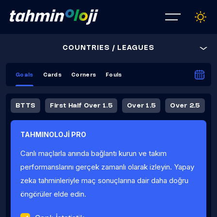
COUNTRIES / LEAGUES
Goals
Cards
Corners
Fouls
BTTS
First Half Over 1.5
Over 1.5
Over 2.5
Over 4.5
Over 5.5
Over 6.5
TAHMINOLOJİ PRO
First Half Over 4.5
First Half Over 5.5
Over 8.5
Canlı maçlarla anında bağlantı kurun ve takım
Fouls Avg
performanslarını gerçek zamanlı olarak izleyin. Yapay
zeka tahminleriyle maç sonuçlarına dair daha doğru
öngörüler elde edin.