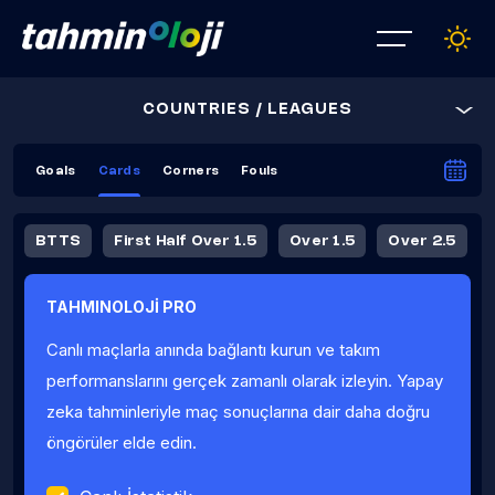
COUNTRIES / LEAGUES
Goals
Cards
Corners
Fouls
BTTS
First Half Over 1.5
Over 1.5
Over 2.5
Over 4.5
Over 5.5
Over 6.5
TAHMINOLOJİ PRO
First Half Over 4.5
First Half Over 5.5
Over 8.5
Canlı maçlarla anında bağlantı kurun ve takım
Fouls Avg
performanslarını gerçek zamanlı olarak izleyin. Yapay
zeka tahminleriyle maç sonuçlarına dair daha doğru
öngörüler elde edin.