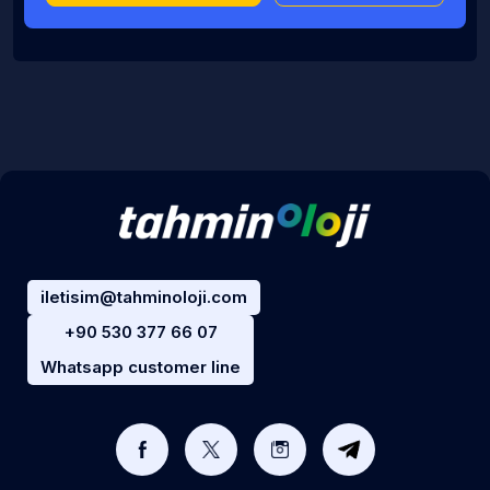
iletisim@tahminoloji.com
+90 530 377 66 07
Whatsapp customer line