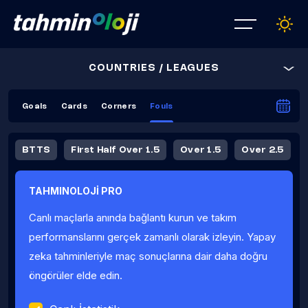
COUNTRIES / LEAGUES
Goals
Cards
Corners
Fouls
BTTS
First Half Over 1.5
Over 1.5
Over 2.5
Over 4.5
Over 5.5
Over 6.5
TAHMINOLOJİ PRO
First Half Over 4.5
First Half Over 5.5
Over 8.5
Canlı maçlarla anında bağlantı kurun ve takım
Fouls Avg
performanslarını gerçek zamanlı olarak izleyin. Yapay
zeka tahminleriyle maç sonuçlarına dair daha doğru
öngörüler elde edin.