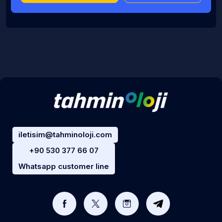
iletisim@tahminoloji.com
+90 530 377 66 07
Whatsapp customer line