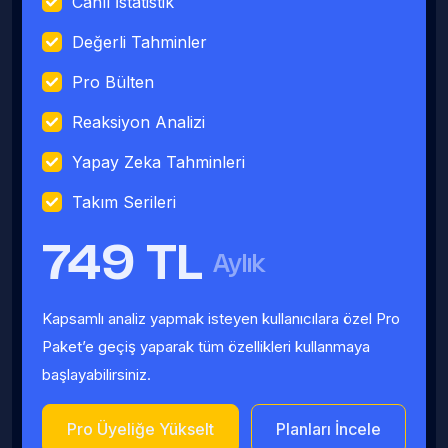
Canlı İstatistik
Değerli Tahminler
Pro Bülten
Reaksiyon Analizi
Yapay Zeka Tahminleri
Takım Serileri
749 TL
Aylık
Kapsamlı analiz yapmak isteyen kullanıcılara özel Pro
Paket’e geçiş yaparak tüm özellikleri kullanmaya
başlayabilirsiniz.
Pro Üyeliğe Yükselt
Planları İncele