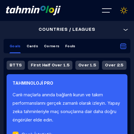
COUNTRIES / LEAGUES
Goals
Cards
Corners
Fouls
BTTS
First Half Over 1.5
Over 1.5
Over 2.5
Over 4.5
Over 5.5
Over 6.5
TAHMINOLOJİ PRO
First Half Over 4.5
First Half Over 5.5
Over 8.5
Canlı maçlarla anında bağlantı kurun ve takım
Fouls Avg
performanslarını gerçek zamanlı olarak izleyin. Yapay
zeka tahminleriyle maç sonuçlarına dair daha doğru
öngörüler elde edin.