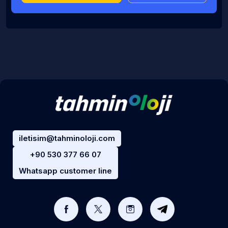
iletisim@tahminoloji.com
+90 530 377 66 07
Whatsapp customer line