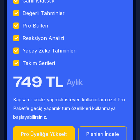
Canlı İstatistik
Değerli Tahminler
Pro Bülten
Reaksiyon Analizi
Yapay Zeka Tahminleri
Takım Serileri
749 TL
Aylık
Kapsamlı analiz yapmak isteyen kullanıcılara özel Pro
Paket’e geçiş yaparak tüm özellikleri kullanmaya
başlayabilirsiniz.
Pro Üyeliğe Yükselt
Planları İncele