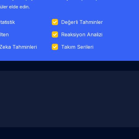
ler elde edin.
tatistik
Değerli Tahminler
lten
Reaksiyon Analizi
Zeka Tahminleri
Takım Serileri