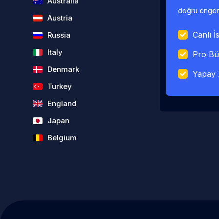
Australia
doğru öngörü
Austria
Canlı İs
Russia
Italy
Pro Bü
Denmark
Yapay 
Turkey
England
Japan
Belgium