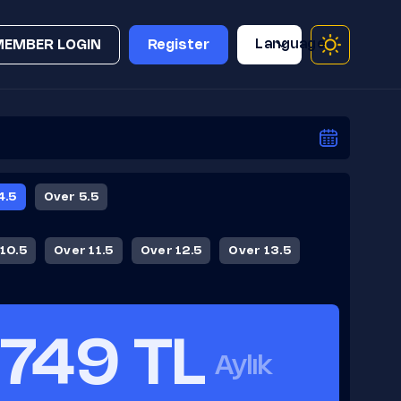
Language
MEMBER LOGIN
Register
4.5
Over 5.5
10.5
Over 11.5
Over 12.5
Over 13.5
749 TL
Aylık