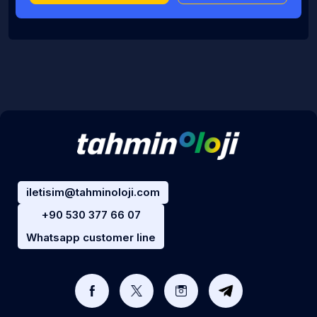
iletisim@tahminoloji.com
+90 530 377 66 07
Whatsapp customer line