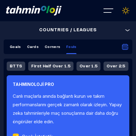
COUNTRIES / LEAGUES
Goals
Cards
Corners
Fouls
BTTS
First Half Over 1.5
Over 1.5
Over 2.5
Over 4.5
Over 5.5
Over 6.5
TAHMINOLOJİ PRO
First Half Over 4.5
First Half Over 5.5
Over 8.5
Canlı maçlarla anında bağlantı kurun ve takım
Fouls Avg
performanslarını gerçek zamanlı olarak izleyin. Yapay
zeka tahminleriyle maç sonuçlarına dair daha doğru
öngörüler elde edin.