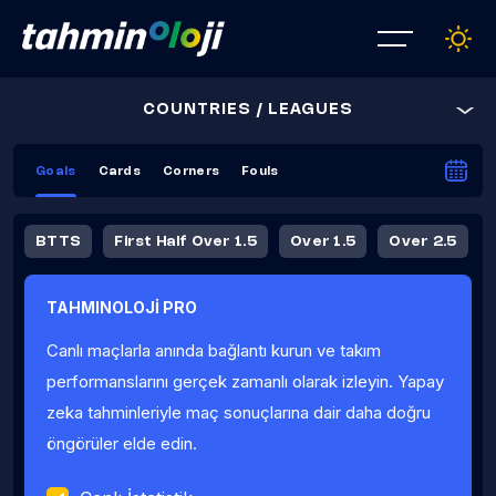
COUNTRIES / LEAGUES
Goals
Cards
Corners
Fouls
BTTS
First Half Over 1.5
Over 1.5
Over 2.5
Over 4.5
Over 5.5
Over 6.5
TAHMINOLOJİ PRO
First Half Over 4.5
First Half Over 5.5
Over 8.5
Canlı maçlarla anında bağlantı kurun ve takım
Fouls Avg
performanslarını gerçek zamanlı olarak izleyin. Yapay
zeka tahminleriyle maç sonuçlarına dair daha doğru
öngörüler elde edin.