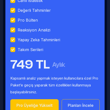
Canlı İstatistik
Değerli Tahminler
Pro Bülten
Reaksiyon Analizi
Yapay Zeka Tahminleri
Takım Serileri
749 TL
Aylık
Kapsamlı analiz yapmak isteyen kullanıcılara özel Pro
Paket’e geçiş yaparak tüm özellikleri kullanmaya
başlayabilirsiniz.
Pro Üyeliğe Yükselt
Planları İncele