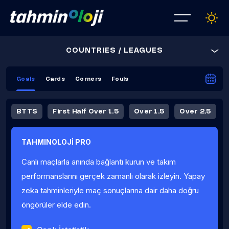
COUNTRIES / LEAGUES
Goals
Cards
Corners
Fouls
BTTS
First Half Over 1.5
Over 1.5
Over 2.5
Over 4.5
Over 5.5
Over 6.5
TAHMINOLOJİ PRO
First Half Over 4.5
First Half Over 5.5
Over 8.5
Canlı maçlarla anında bağlantı kurun ve takım
Fouls Avg
performanslarını gerçek zamanlı olarak izleyin. Yapay
zeka tahminleriyle maç sonuçlarına dair daha doğru
öngörüler elde edin.