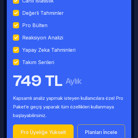
Canlı İstatistik
Değerli Tahminler
Pro Bülten
Reaksiyon Analizi
Yapay Zeka Tahminleri
Takım Serileri
749 TL
Aylık
Kapsamlı analiz yapmak isteyen kullanıcılara özel Pro
Paket’e geçiş yaparak tüm özellikleri kullanmaya
başlayabilirsiniz.
Pro Üyeliğe Yükselt
Planları İncele