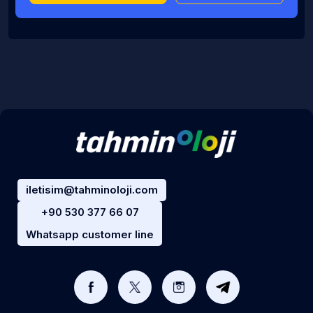
iletisim@tahminoloji.com
+90 530 377 66 07
Whatsapp customer line