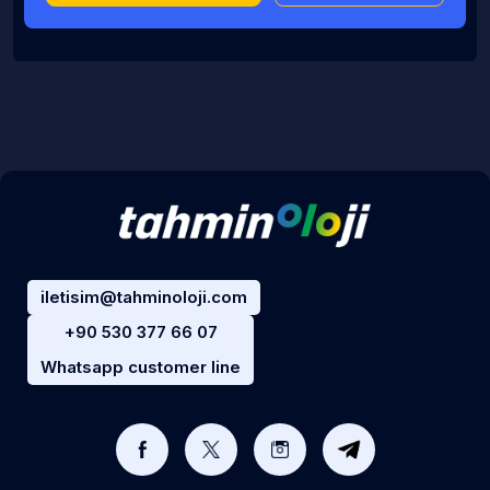
iletisim@tahminoloji.com
+90 530 377 66 07
Whatsapp customer line