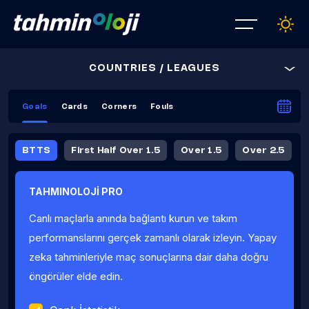
COUNTRIES / LEAGUES
Goals
Cards
Corners
Fouls
BTTS
First Half Over 1.5
Over 1.5
Over 2.5
Over 4.5
Over 5.5
Over 6.5
TAHMINOLOJİ PRO
First Half Over 4.5
First Half Over 5.5
Over 8.5
Canlı maçlarla anında bağlantı kurun ve takım
Fouls Avg
performanslarını gerçek zamanlı olarak izleyin. Yapay
zeka tahminleriyle maç sonuçlarına dair daha doğru
öngörüler elde edin.